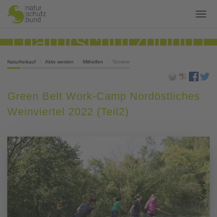
Naturfreikauf
Aktiv werden
Mithelfen
Termine
Green Belt Work-Camp Nordöstliches
Weinviertel 2022 (Teil2)