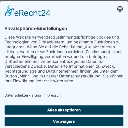
Energie- und Umweltagentur NÖ koordiniert wird.
Ort: Poysdorf
Datum:
14.09.2022–25.09.2022
Zurück