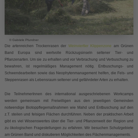
© Gabriele Pfundner
Die artenreichen Trockenrasen der
Weinviertler Klippenzone
am Grünen
Band Europa sind wertvolle Rückzugsinseln seltener Tier- und
Pflanzenarten. Um sie zu erhalten und vor Verbrachung und Verbuschung zu
bewahren, ist regelmäßiges Management nötig. Entbuschungs- und
Schwendearbeiten sowie das Neophytenmanagement helfen, die Fels- und
Steppenrasen als Lebensraum seltener und gefährdeter Arten zu erhalten.
Die TeilnehmerInnen des international ausgeschriebenen Workcamps
werden gemeinsam mit Freiwilligen aus den jeweiligen Gemeinden
notwendige Biotoppflegemaßnahmen wie Mahd und Entbuschung auf den
z.T. steilen und felsigen Flächen durchführen. Neben der praktischen Arbeit
gibt es viel Wissenswertes über die Tier- und Pflanzenwelt der Region und
zu ökologischen Fragestellungen zu erfahren. Wir besuchen Schutzgebiete
am Grünen Band und diskutieren Möglichkeiten des Flächenmanagements.