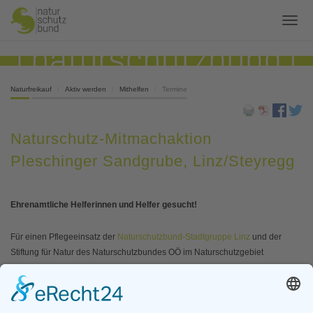
Naturfreikauf
Aktiv werden
Mithelfen
Termine
Naturschutz-Mitmachaktion
Pleschinger Sandgrube, Linz/Steyregg
Ehrenamtliche Helferinnen und Helfer gesucht!
Für einen Pflegeeinsatz der
Naturschutzbund-Stadtgruppe Linz
und der
Stiftung für Natur des Naturschutzbundes OÖ im Naturschutzgebiet
"Pleschinger Sandgrube" werden ehrenamtliche HelferInnen gesucht. Vor
allem das Zurückdrängen von invasiven Neophyten wie Goldrute,
Tobinambur und Götterbaum stehen am Programm.