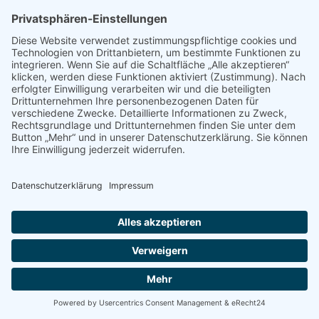
Treffpunkt:
Naturschutzgebiet "Pleschinger Sandgrube", Linz/Steyregg
Bitte Garten- oder Arbeitshandschuhe und - wenn vorhanden -Spaten,
Astscheren, Ampferstecher und Laubsäcke mitbringen!
Weitere Informationen:
Reinhard Zeiner, | naturschutzbund |-Stadtgruppe Linz
Email:
stadtgruppe.linz@naturschutzbund.at
Tel.: 0664/5775278
Datum:
30.06.2023
Zurück
.