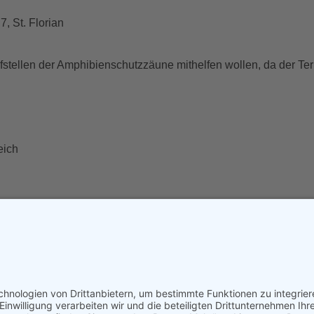
, St. Florian
ufstellen der Amphibienschutzzäune mithelfen wollen, da der T
eich