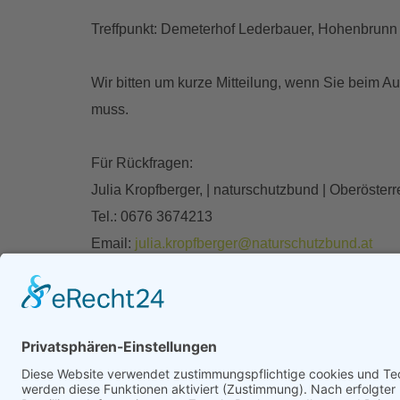
Treffpunkt: Demeterhof Lederbauer, Hohenbrunn 7
Wir bitten um kurze Mitteilung, wenn Sie beim A
muss.
Für Rückfragen:
Julia Kropfberger, | naturschutzbund | Oberösterr
Tel.: 0676 3674213
Email:
julia.kropfberger@naturschutzbund.at
Datum:
23.02.2024, 14:00–17:00
Zurück