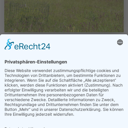
© Naturschutzbund NÖ
Ein besonderes Geschenk machte uns Frau Rita Prokes mit einem
artenreichen Halbtrockenrasen an der Thermenlinie. Durch langjährige
extensive Bewirtschaftung haben sich viele seltene Tier- und Pflanzenarten
etablieren können, darunter u.a. Adria-Riemenzunge und Hummel-Ragwurz.
Die Fläche wird jährlich im Spätsommer gemäht und wir werden das Heu
zusammenrechen und es zum Abtransport vorbereiten.
Treffpunkt
: wird noch bekannt gegeben
Anreise
: Abholung Bahnhof Gumpoldskirchen möglich
Bitte mitbringen:
Arbeitshandschuhe, festes Schuhwerk und Arbeitskleidung
Anmeldung
unter Tel. 01/402 93 94, Montag bis Donnerstag von 9.00 bis
13.00 Uhr oder via E-Mail an
noe@naturschutzbund.at