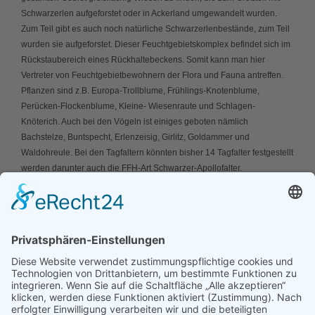
Schwarzerlen aufgeforstet oder in Ackerland umgewandelt wurden.
Zum Teil gibt es auch noch natürliche Schwarzerlenbestände, zum Teil
wurden sie aufgeforstet. Dieser Feuchtgebietskomplex befindet sich im
Rückstaubereich eines Rückhaltebeckens. Somit kann man hier
Vertreter von Feuchtgebietbewohnern der Flora und Fauna antreffen.
Pflanzen sind z.B. Europa-Trollblume, Frühlings-Knotenblume,
Perücken-Flockenblume, Kleine- Wiesenraute und Schlagen-
Knöterich. Auch bei den Vögeln ist einiges geboten nämlich
Bachstelze, Buntspecht, Erlenzeisig, Girlitz, Goldammer und
Waldohreule. Bei den Tagfaltern könnten bisher 14 Tagfalter festgestellt
werden darunter auch die FFH-Art Schwarzer-Apollofalter.