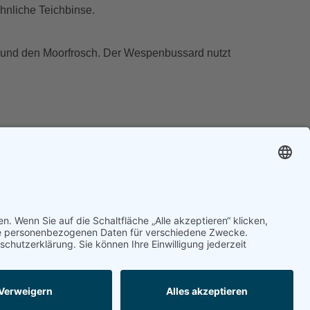
hnliche Teichbinse.
e und den Moorfrosch. Der Wespenbussard nutzt
feldes durchführen:
ngedrungen ist. Entfernen zumindest eines Teils
r Sandfläche.
etationsperiode (September/Oktober)
 offenen Sandstandorte wieder zu initiieren