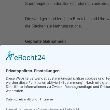
Sauerampfers. In der Senke findet man außerde
Die sandigen und feuchten Bereiche sind Überwi
die Flächen zur Nahrungssuche.
Geplante Maßnahmen
Nach Ankauf der Fläche wird der |
naturschutz
Rückschnitt des Strauchsaumes an den Ränd
der mitten auf der Fläche stehenden Schw
(händische) Mahd und Abtransport des Auf
dasselbe in der Seggensenke alle drei Jah
Mechanisches Aufreißen der Streuschicht 