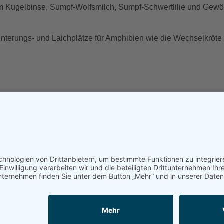
m Kugelbinse, Sumpf-Wolfsmilch, Sumpf-Schwertlilie und Gewö
nterungs- und Laichplätze für Amphibien wie die Wechselkröt
bund
| folgende Arbeiten zur Erhaltung und Sicherung des Sand
ern der Fläche, der in den letzten Jahren in die Sandfläche ei
arznüsse. Regelmäßiger Rückschnitt der Robinien im Norden de
wuchses auf dem Sandrasen einmal im Jahr nach Ende der Veg
re nach Ende der Vegetationsperiode
zur Öffnung des Sandbodens, um die inzwischen verschwundenen