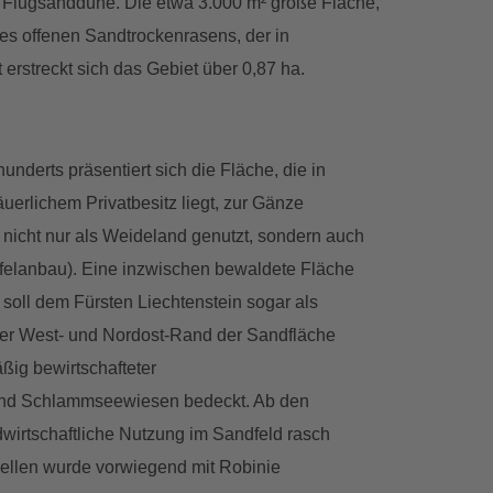
e Flugsanddüne. Die etwa 3.000 m² große Fläche,
des offenen Sandtrockenrasens, der in
erstreckt sich das Gebiet über 0,87 ha.
underts präsentiert sich die Fläche, die in
uerlichem Privatbesitz liegt, zur Gänze
 nicht nur als Weideland genutzt, sondern auch
offelanbau). Eine inzwischen bewaldete Fläche
oll dem Fürsten Liechtenstein sogar als
er West- und Nordost-Rand der Sandfläche
ßig bewirtschafteter
d Schlammseewiesen bedeckt. Ab den
wirtschaftliche Nutzung im Sandfeld rasch
arzellen wurde vorwiegend mit Robinie