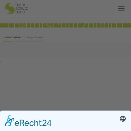
Naturfreikauf
NewsReader
.