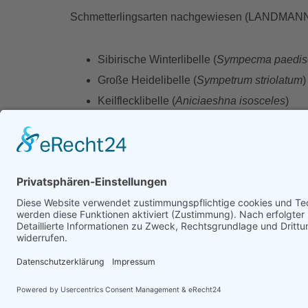
Schmetterlingsarten nachgewiesen (LANDMANN 
Sibirische Winterlibelle (
Sympecma paedis
Große Heidelibelle (
Sympetrum striolatum
)
Keilflecklibelle (
Aniciaeshna isosceles
)
Herbst-Mosaikjungfer (
Aeshna mixta
)
Frühe Heidelibelle (
Sympetrum fonscolomb
Sumpfschrecke (
Mercostethus grossus
)
Lauchschrecke (
Parapleurus alliaceus
)
Federmotte (
Stenoptilia pneumonanthes
),
Gelbringfalter (
Lopinga achine
)
Eulenfalter (
Deltote uncula, Chilodes mar
.