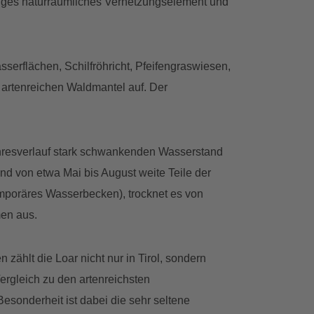
htiges naturräumliches Vernetzungselement und
sserflächen, Schilfröhricht, Pfeifengraswiesen,
artenreichen Waldmantel auf. Der
hresverlauf stark schwankenden Wasserstand
d von etwa Mai bis August weite Teile der
mporäres Wasserbecken), trocknet es von
en aus.
en zählt die Loar nicht nur in Tirol, sondern
ergleich zu den artenreichsten
esonderheit ist dabei die sehr seltene