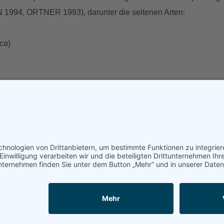
1994, ORTNER 1993), darunter die seltenen Arten:
ca
)
ei
)
 am Lungenenzian
itima, Leucapamea ophiogramma
)