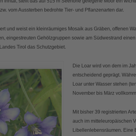
en Inntal, stellt das auf 515 m Seehöhe gelegene Moor ein wic
bzw. vom Aussterben bedrohte Tier- und Pflanzenarten dar.
riert und weist ein kleinräumiges Mosaik aus Gräben, offenen Wa
en, eingestreuten Gehölzgruppen sowie am Südwestrand einen 
s Landes Tirol das Schutzgebiet.
Die Loar wird von dem im Ja
entscheidend geprägt. Währen
Loar unter Wasser stehen (te
November bis März vollkomm
Mit bisher 39 registrierten Art
auch im mitteleuropäischen V
Libellenlebensräumen. Eine B