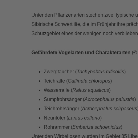
Unter den Pflanzenarten stechen zwei typische u
Sibirische Schwertlilie, die im Frühjahr ihre p
Schutzgebiet eines der wenigen noch verblieben
Gefährdete Vogelarten und Charakterarten
(
Zwergtaucher (
Tachybabtus ruficollis
)
Teichralle (
Gallinula chloropus
)
Wasserralle (
Rallus aquaticus
)
Sumpfrohrsänger (
Acrocephalus palustris
)
Teichrohrsänger (
Acrocephalus scirpaceus
Neuntöter (
Lanius collurio
)
Rohrammer (
Emberiza schoeniclus
)
Unter den Wirbellosen wurden im Gebiet 35 Libel