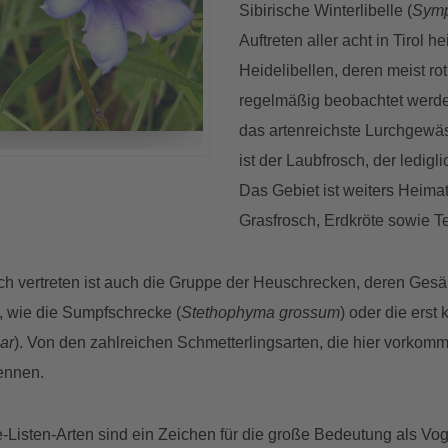
Sibirische Winterlibelle (
Symp
Auftreten aller acht in Tirol 
Heidelibellen, deren meist 
regelmäßig beobachtet werden
das artenreichste Lurchgewäss
© Helena Nowotny
ist der Laubfrosch, der ledigl
Das Gebiet ist weiters Heim
Grasfrosch, Erdkröte sowie T
reich vertreten ist auch die Gruppe der Heuschrecken, deren G
, wie die Sumpfschrecke (
Stethophyma grossum
) oder die erst 
ar
). Von den zahlreichen Schmetterlingsarten, die hier vorkomm
nennen.
-Listen-Arten sind ein Zeichen für die große Bedeutung als Vog